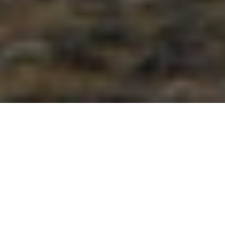
Del Quetzal ancestral, un hule
sin igual
Nuestra calidad simboliza nuestra cultura.